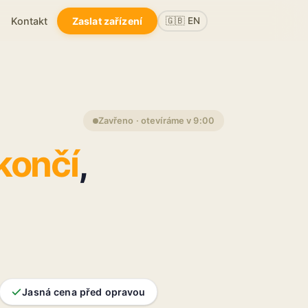
Kontakt
Zaslat zařízení
🇬🇧 EN
Zavřeno · otevíráme v 9:00
končí
,
Jasná cena před opravou