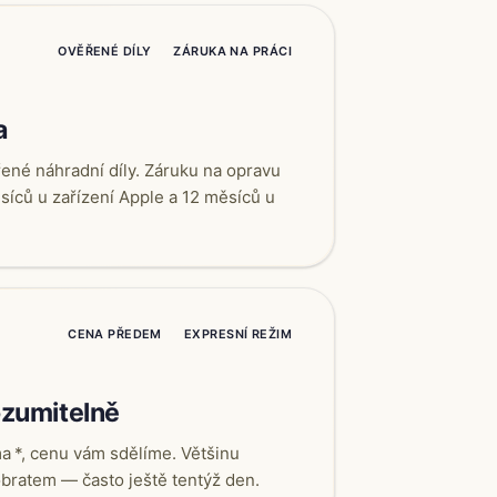
OVĚŘENÉ DÍLY
ZÁRUKA NA PRÁCI
a
né náhradní díly. Záruku na opravu
íců u zařízení Apple a 12 měsíců u
CENA PŘEDEM
EXPRESNÍ REŽIM
ozumitelně
a *, cenu vám sdělíme. Většinu
bratem — často ještě tentýž den.