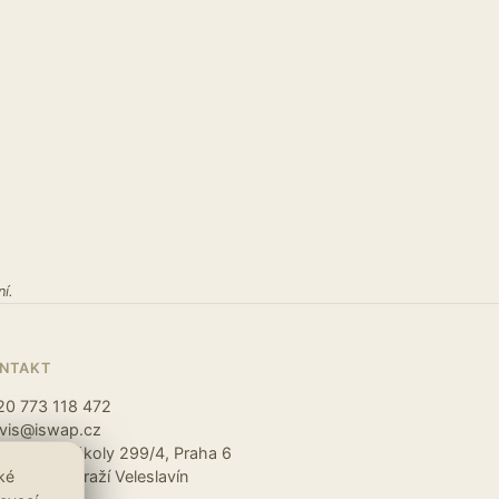
í.
NTAKT
20 773 118 472
rvis@iswap.cz
okovické školy 299/4, Praha 6
ké
ro A – Nádraží Veleslavín