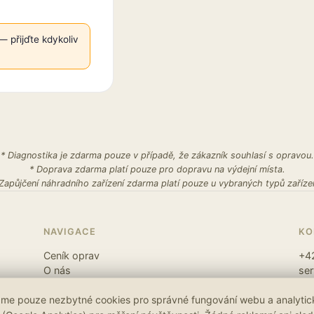
 přijďte kdykoliv
* Diagnostika je zdarma pouze v případě, že zákazník souhlasí s opravou.
* Doprava zdarma platí pouze pro dopravu na výdejní místa.
 Zapůjčení náhradního zařízení zdarma platí pouze u vybraných typů zařízen
NAVIGACE
KO
Ceník oprav
+4
O nás
se
Kontakt
U V
me pouze nezbytné cookies pro správné fungování webu a analytic
Blog
Met