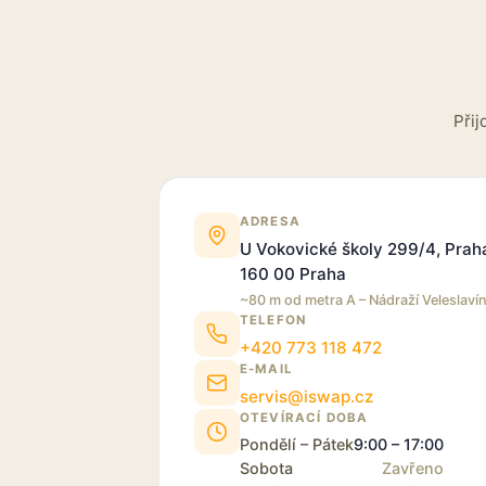
Přij
ADRESA
U Vokovické školy 299/4, Prah
160 00 Praha
~80 m od metra A – Nádraží Veleslavín
TELEFON
+420 773 118 472
E-MAIL
servis@iswap.cz
OTEVÍRACÍ DOBA
Pondělí – Pátek
9:00 – 17:00
Sobota
Zavřeno