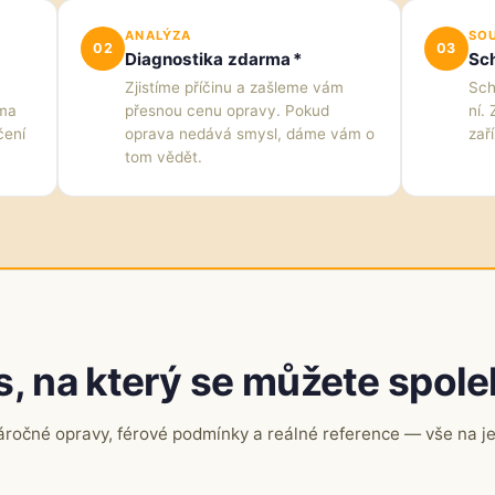
ANALÝZA
SO
02
03
Diagnostika zdarma *
Sch
Zjistíme příčinu a zašleme vám
Sch
ěma
přesnou cenu opravy. Pokud
ní.
čení
oprava nedává smysl, dáme vám o
zaří
tom vědět.
s, na který se můžete spol
áročné opravy, férové podmínky a reálné reference — vše na j