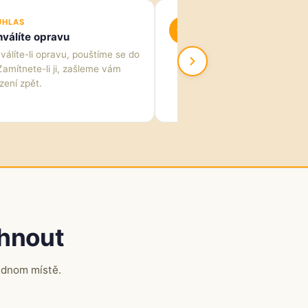
UHLAS
OPRAVA
04
válíte opravu
Precizní oprava
válíte-li opravu, pouštíme se do
Opravu provedeme s dů
 Zamítnete-li ji, zašleme vám
kvalitu.
Apple opravy za 
zení zpět.
Dyson do 3 dnů.
ehnout
ednom místě.