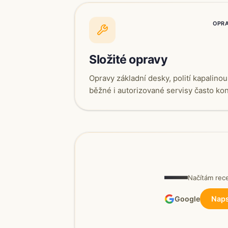
OPR
Složité opravy
Opravy základní desky, polití kapalin
běžné i autorizované servisy často ko
—
Načítám re
Google
Naps