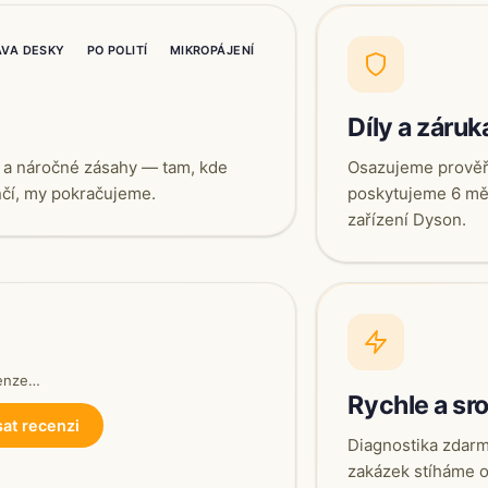
AVA DESKY
PO POLITÍ
MIKROPÁJENÍ
Díly a záruk
ou a náročné zásahy — tam, kde
Osazujeme prověře
nčí, my pokračujeme.
poskytujeme 6 měs
zařízení Dyson.
cenze…
Rychle a sr
at recenzi
Diagnostika zdarm
zakázek stíháme o