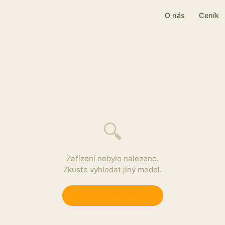
O nás
Ceník
🔍
Zařízení nebylo nalezeno.
Zkuste vyhledat jiný model.
Zpět na výběr zařízení