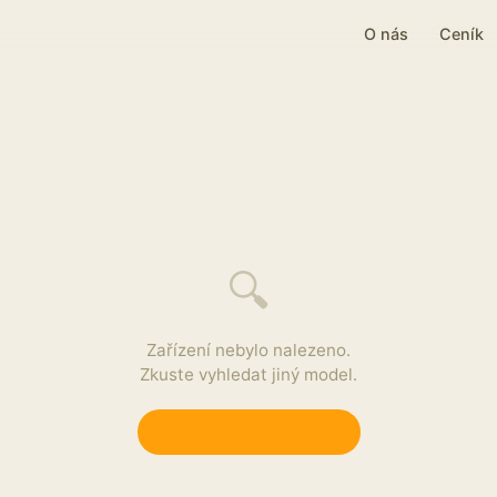
O nás
Ceník
🔍
Zařízení nebylo nalezeno.
Zkuste vyhledat jiný model.
Zpět na výběr zařízení