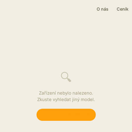
O nás
Ceník
🔍
Zařízení nebylo nalezeno.
Zkuste vyhledat jiný model.
Zpět na výběr zařízení