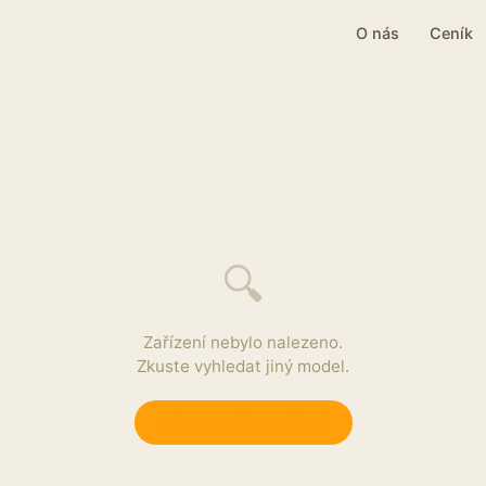
O nás
Ceník
🔍
Zařízení nebylo nalezeno.
Zkuste vyhledat jiný model.
Zpět na výběr zařízení