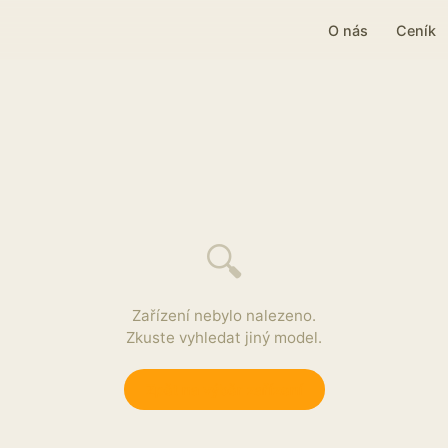
O nás
Ceník
🔍
Zařízení nebylo nalezeno.
Zkuste vyhledat jiný model.
Zpět na výběr zařízení