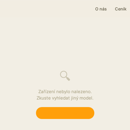
O nás
Ceník
🔍
Zařízení nebylo nalezeno.
Zkuste vyhledat jiný model.
Zpět na výběr zařízení