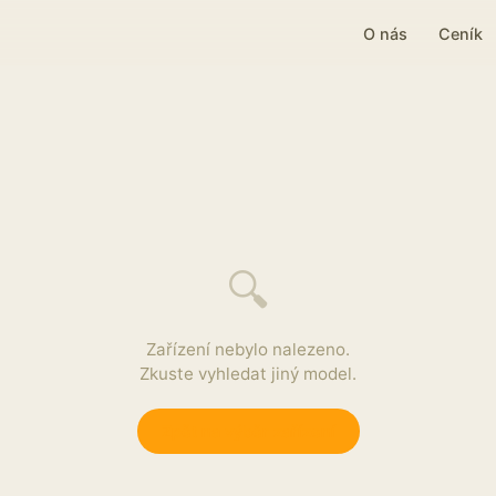
O nás
Ceník
🔍
Zařízení nebylo nalezeno.
Zkuste vyhledat jiný model.
Zpět na výběr zařízení