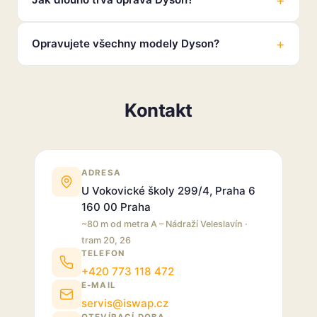
Opravujete všechny modely Dyson?
Kontakt
ADRESA
U Vokovické školy 299/4, Praha 6
160 00 Praha
~80 m od metra A – Nádraží Veleslavín ·
tram 20, 26
TELEFON
+420 773 118 472
E-MAIL
servis@iswap.cz